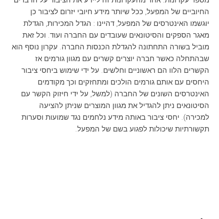
מספר עקרונות. אחד מהעקרונות זה ליידע את הציבור על הדברים
החיוביים של המפעל, ככל שיותר מידע חיובי יזרום לציבור כן
יוגשמו האינטרסים של המפעל, דהיינו : הגדל המכירות, הגדלת
מאגר הספקים והסיטונאים שעובדים עם החברה ועוד. וכל זאת
מוביל בשורה התחתונה להגדלת הכנסות החברה. עקרון נוסף הוא
שבהתחלה כאשר חברה יוצרים קשרים עם מגוון גורמים אז
הקשרים הלוו הם ראשוניים וחלשים. על ידי שימוש ביחסי ציבור
היחסים עם אותם גורמים הולכים ומתחזקים וכך מקודמים
האינטרסים השונים של החברה (למשל, על ידי חיזוק הקשר עם
הסיטונאים ניתן להגדיל את מגוון המוצרים שניתן להציעה
למכירה). יחסי ציבור באותה מידע נלחמים נגד שמועות וסערות
תקשורתיות שיכולות לפגוע בשם של המפעל.