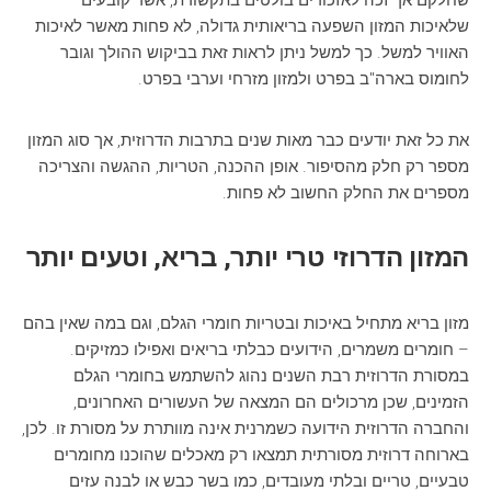
שחלקם אך זכה לאזכורים בולטים בתקשורת, אשר קובעים
שלאיכות המזון השפעה בריאותית גדולה, לא פחות מאשר לאיכות
האוויר למשל. כך למשל ניתן לראות זאת בביקוש ההולך וגובר
לחומוס בארה"ב בפרט ולמזון מזרחי וערבי בפרט.
את כל זאת יודעים כבר מאות שנים בתרבות הדרוזית, אך סוג המזון
מספר רק חלק מהסיפור. אופן ההכנה, הטריות, ההגשה והצריכה
מספרים את החלק החשוב לא פחות.
המזון הדרוזי טרי יותר, בריא, וטעים יותר
מזון בריא מתחיל באיכות ובטריות חומרי הגלם, וגם במה שאין בהם
– חומרים משמרים, הידועים כבלתי בריאים ואפילו כמזיקים.
במסורת הדרוזית רבת השנים נהוג להשתמש בחומרי הגלם
הזמינים, שכן מרכולים הם המצאה של העשורים האחרונים,
והחברה הדרוזית הידועה כשמרנית אינה מוותרת על מסורת זו. לכן,
בארוחה דרוזית מסורתית תמצאו רק מאכלים שהוכנו מחומרים
טבעיים, טריים ובלתי מעובדים, כמו בשר כבש או לבנה עזים