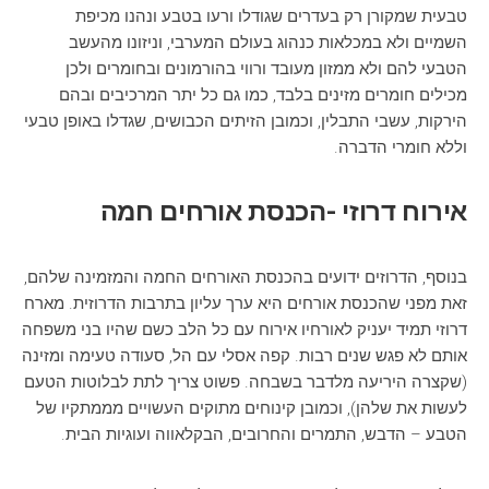
טבעית שמקורן רק בעדרים שגודלו ורעו בטבע ונהנו מכיפת
השמיים ולא במכלאות כנהוג בעולם המערבי, וניזונו מהעשב
הטבעי להם ולא ממזון מעובד ורווי בהורמונים ובחומרים ולכן
מכילים חומרים מזינים בלבד, כמו גם כל יתר המרכיבים ובהם
הירקות, עשבי התבלין, וכמובן הזיתים הכבושים, שגדלו באופן טבעי
וללא חומרי הדברה.
אירוח דרוזי -הכנסת אורחים חמה
בנוסף, הדרוזים ידועים בהכנסת האורחים החמה והמזמינה שלהם,
זאת מפני שהכנסת אורחים היא ערך עליון בתרבות הדרוזית. מארח
דרוזי תמיד יעניק לאורחיו אירוח עם כל הלב כשם שהיו בני משפחה
אותם לא פגש שנים רבות. קפה אסלי עם הל, סעודה טעימה ומזינה
(שקצרה היריעה מלדבר בשבחה. פשוט צריך לתת לבלוטות הטעם
לעשות את שלהן), וכמובן קינוחים מתוקים העשויים מממתקיו של
הטבע – הדבש, התמרים והחרובים, הבקלאווה ועוגיות הבית.