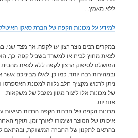
ללא מאמץ…
למידע על מכונות הקפה של חברת סאקו האיטלק
במקרים רבים נוצר רצון עז ל
קפה
, אך מצד שני, ב
לצאת מחוץ לבית או למשרד בשביל
קפה
. כך, ה
המושלם לסיפוק הרצון ל
קפה
ללא לצאת מהבית א
ובמהירות רבה יותר. כמו כן, לאלו מביניכם אשר א
ניתן לרכוש מקציף חלב נלווה ל
מכונת
האספרסו וב
של
מכונות
אלו ליצור מגוון מוגבל של משקאות.
אחריות
מכונות
ה
קפה
של חברות ה
קפה
הרבות מגיעות ע
איכותו של המוצר ושימורו לאורך זמן. תוקף האחר
בהתאם לתקנון של החברה המשווקת, ובהתאם לא