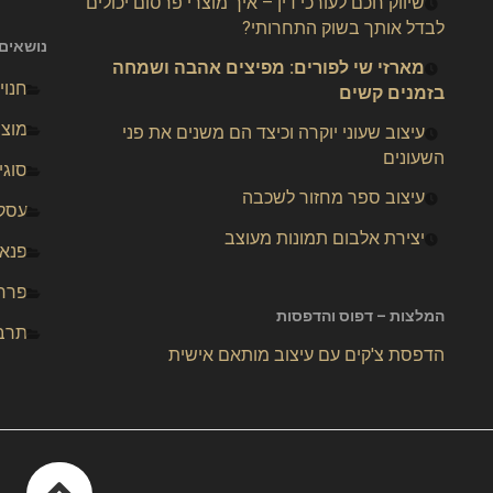
שיווק חכם לעורכי דין – איך מוצרי פרסום יכולים
לבדל אותך בשוק התחרותי?
נושאים 
מארזי שי לפורים: מפיצים אהבה ושמחה
חנוי
בזמנים קשים
מוצר
עיצוב שעוני יוקרה וכיצד הם משנים את פני
השעונים
סוגי
עיצוב ספר מחזור לשכבה
עסק
יצירת אלבום תמונות מעוצב
פנאי
פרחי
המלצות – דפוס והדפסות
תרב
הדפסת צ'קים עם עיצוב מותאם אישית