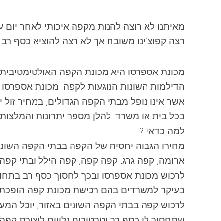
מאיתנו לא רוצה להנות מ
קפה
איכותי לאחר יום ע
רצה קפוצ’ינו משובח אך לא רצה להוציא כסף רב 
מכונת
אספרסו היא
מכונת
ה
קפה
האולטימטיבית ל
הדילמות השונות הנוגעות ל
קפה
.
מכונת
אספרסו 
אשר אינו נופל מבתי ה
קפה
הגדולים, במחיר זול י
בכל בית או משרד. להלן מספר יתרונות והמלצות
למה כדאי ?
מחירו הגבוה יחסית של ה
קפה
בבתי ה
קפה
השוני
ארומה,
קפה
גרג,
קפה
קפה
,
קפה
הילל ובתי
קפה
לרכוש
מכונת
אספרסו ובכך לחסוך כסף רב בתחום
בעיקר למשרדים בהם רכישת
מכונת
קפה
הופכת 
לרכוש
קפה
בבתי ה
קפה
השונים באזור, יוכל המע
שתחסוך לו כסף רב וטרטורים נלווים ליצירת
קפה